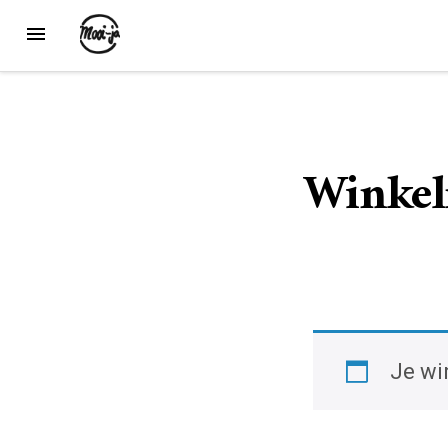
Winke
Je wi